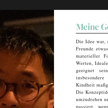
Meine G
Die Idee war,
Freunde etwas
materieller 
Werten, Ideal
geeignet se
insbesondere
Kindheit maßg
Die Konzeptid
umzudrehen un
passiert, we