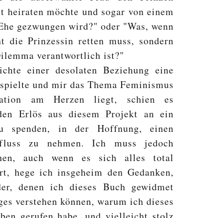
ht heiraten möchte und sogar von einem
r Ehe gezwungen wird?" oder "Was, wenn
ht die Prinzessin retten muss, sondern
Dilemma verantwortlich ist?"
chte einer desolaten Beziehung eine
e spielte und mir das Thema Feminismus
ation am Herzen liegt, schien es
den Erlös aus diesem Projekt an ein
u spenden, in der Hoffnung, einen
nfluss zu nehmen. Ich muss jedoch
ehen, auch wenn es sich alles total
ört, hege ich insgeheim den Gedanken,
der, denen ich dieses Buch gewidmet
ges verstehen können, warum ich dieses
ben gerufen habe, und vielleicht stolz