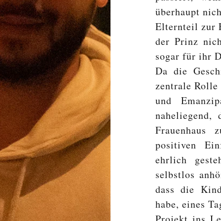
überhaupt nic
Elternteil zu
der Prinz nic
sogar für ihr 
Da die Geschi
zentrale Roll
und Emanzip
naheliegend, 
Frauenhaus z
positiven Ei
ehrlich gest
selbstlos anh
dass die Kin
habe, eines Ta
Projekt ins Le